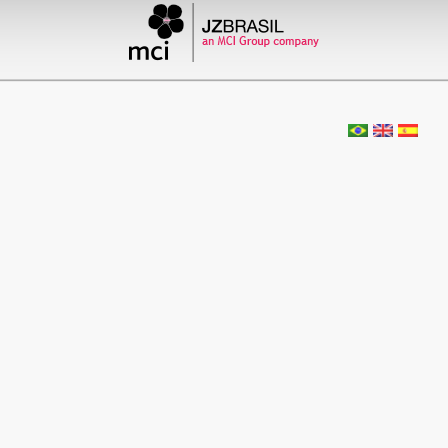
XIX Congresso Brasileiro de
Radiologia
by admin
Comentários desativados
23 de outubro de 1983
XVI Congresso Mundial da International
Society for Cardiovascular Surgery
by admin
Comentários desativados
18 de setembro de 1983