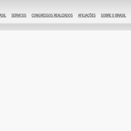
ASIL
SERVIÇOS
CONGRESSOS REALIZADOS
AFILIAÇÕES
SOBRE O BRASIL
XXIII Congresso Brasileiro de Anestesiologia
by admin
Comentários desativados
3 de novembro de 1996
XI Congresso Brasileiro de Arquivologia
by admin
Comentários desativados
20 de outubro de 1996