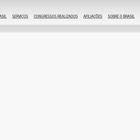
ASIL
SERVIÇOS
CONGRESSOS REALIZADOS
AFILIAÇÕES
SOBRE O BRASIL
I Congresso Brasileiro de Enfermagem Neonatal
by admin
Comentários desativados
23 de novembro de 2010
XIX Jornada Carioca de Urologia
by admin
Comentários desativados
17 de novembro de 2010