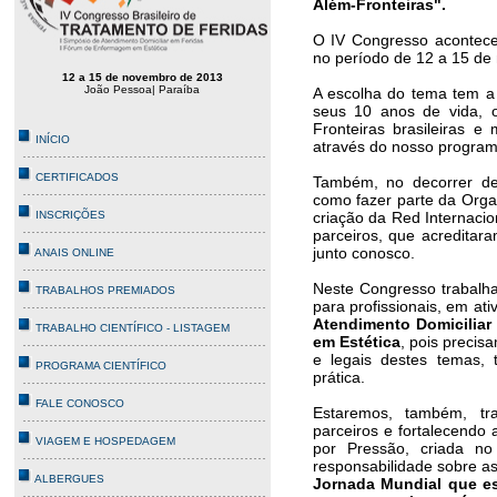
Além-Fronteiras".
O IV Congresso acontece
no período de 12 a 15 de
12
a 15 de novembro de 2013
João Pessoa| Paraíba
A escolha do tema tem a
seus 10 anos de vida, o
Fronteiras brasileiras 
INÍCIO
através do nosso progra
CERTIFICADOS
Também, no decorrer des
como fazer parte da Org
INSCRIÇÕES
criação da Red Internacio
parceiros, que acreditar
junto conosco.
ANAIS ONLINE
Neste Congresso trabalh
TRABALHOS PREMIADOS
para profissionais, em at
Atendimento Domiciliar
TRABALHO CIENTÍFICO - LISTAGEM
em Estética
, pois precis
e legais destes temas, 
PROGRAMA CIENTÍFICO
prática.
FALE CONOSCO
Estaremos, também, tr
parceiros e fortalecendo 
VIAGEM E HOSPEDAGEM
por Pressão, criada no
responsabilidade sobre a
ALBERGUES
Jornada Mundial que e