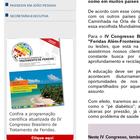
como em muitos países 
PASSEIOS EM JOÃO PESSOA
De acordo com esse comp
com os outros países p
SECRETARIA EXECUTIVA
Caminhada na Orla de C
essa escolhida Mundialm
Para o
IV Congresso Br
"Feridas Além-Fronteira
ou lesões, que está na n
assistirmos nossos clie
constante busca por
aprofundamento e recicla
A educação deve ser pe
acontecem diuturna
oportunidades de nos 
compartilhados por aque
assunto.
Com efeito, traremos ao 
como o “pé diabético”; 
úlceras por pressão, já
como problema de saúde p
Neste IV Congresso, tamb