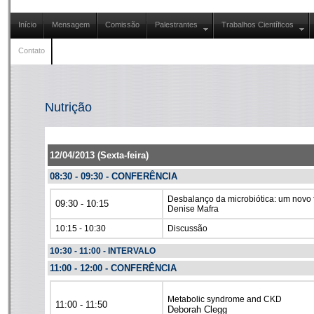
Início
Mensagem
Comissão
Palestrantes
Trabalhos Científicos
Contato
Nutrição
12/04/2013 (Sexta-feira)
08:30 - 09:30 - CONFERÊNCIA
Desbalanço da microbiótica: um novo 
09:30 - 10:15
Denise Mafra
10:15 - 10:30
Discussão
10:30 - 11:00 - INTERVALO
11:00 - 12:00 - CONFERÊNCIA
Metabolic syndrome and CKD
11:0
0
- 11:
50
Deborah Clegg