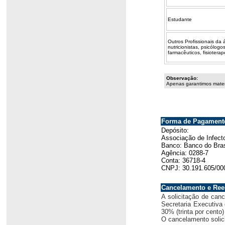
Estudante
Outros Profissionais da 
nutricionistas, psicólogos
farmacêuticos, fisioterap
Observação:
Apenas garantimos materi
Forma de Pagament
Depósito:
Associação de Infecto
Banco: Banco do Bras
Agência: 0288-7
Conta: 36718-4
CNPJ: 30.191.605/00
Cancelamento e Re
A solicitação de canc
Secretaria Executiva
30% (trinta por cento)
O cancelamento solic