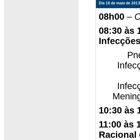
Dia 18 de maio de 2013
08h00
–
C
08:30 às
Infecçõe
Pn
Infec
Infec
Mening
10:30 às 
11:00 às 
Racional